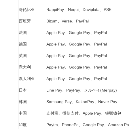
哥伦比亚
RappiPay、Nequi、Daviplata、PSE
西班牙
Bizum、Verse、PayPal
法国
Apple Pay、Google Pay、PayPal
德国
Apple Pay、Google Pay、PayPal
英国
Apple Pay、Google Pay、PayPal
意大利
Apple Pay、Google Pay、PayPal
澳大利亚
Apple Pay、Google Pay、PayPal
日本
Line Pay、PayPay、メルペイ(Merpay)
韩国
Samsung Pay、KakaoPay、Naver Pay
中国
支付宝、微信支付、Apple Pay、银联钱包
印度
Paytm、PhonePe、Google Pay、Amazon P