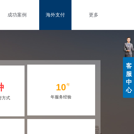
成功案例
海外支付
更多
客
服
中
种
10
年
心
年服务经验
付方式