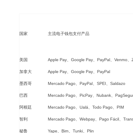
国家
主流电子钱包支付产品
美国
Apple Pay、Google Pay、PayPal、Venmo、Z
加拿大
Apple Pay、Google Pay、PayPal
墨西哥
Mercado Pago、PayPal、SPEI、Saldazo
巴西
Mercado Pago、PicPay、Nubank、PagSegu
阿根廷
Mercado Pago、Ualá、Todo Pago、PIM
智利
Mercado Pago、Webpay、Pago Fácil、Tran
秘鲁
Yape、Bim、Tunki、Plin